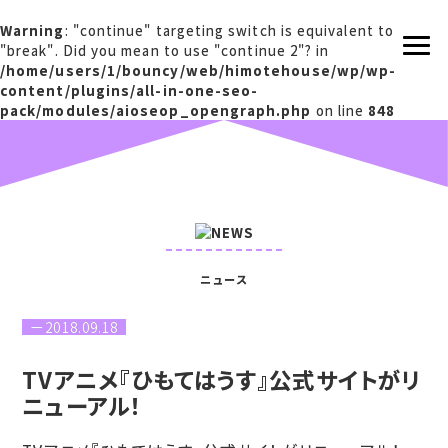
Warning
: "continue" targeting switch is equivalent to
"break". Did you mean to use "continue 2"? in
/home/users/1/bouncy/web/himotehouse/wp/wp-
content/plugins/all-in-one-seo-
pack/modules/aioseop_opengraph.php
on line
848
ニュース
2018.09.18
TVアニメ『ひもてはうす』公式サイトがリ
ニューアル！