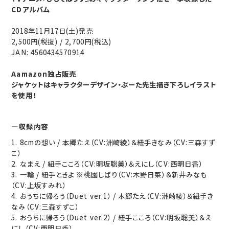
CDアルバム
2018年11月17日(土)発売
2,500円(税抜) / 2,700円(税込)
JAN: 4560434570914
Aamazon独占販売
ジャケットはキャラクターデザイン・ぶーた先生描き下ろしイラスト
を使用！
収録内容
1. 8cmの想い / 本郷たえ（CV:洲崎綾）＆紐手きなみ（CV:三森すず
こ）
2. なまえ / 紐手こころ（CV:明坂聡美）＆えにし（CV:西明日香）
3. 一輪 / 紐手ときよ ※桃園しばり（CV:木野日菜）＆新井みなも
（CV:上坂すみれ）
4. おうちに帰ろう（Duet ver.1） / 本郷たえ（CV:洲崎綾）＆紐手き
なみ（CV:三森すずこ）
5. おうちに帰ろう（Duet ver.2） / 紐手こころ（CV:明坂聡美）＆え
にし（CV:西明日香）